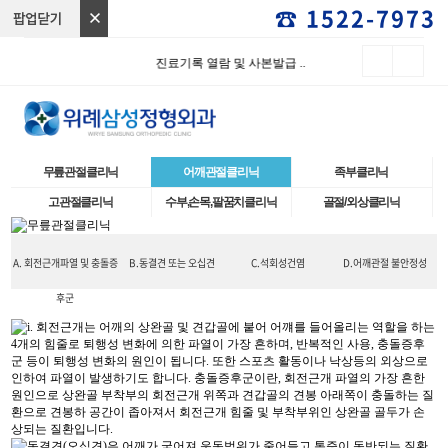
☎ 1522-7973
진료기록 열람 및 사본발급 ..
무릎관절클리닉
어깨관절클리닉
족부클리닉
고관절클리닉
수부,손목,팔꿈치클리닉
골절/외상클리닉
A. 회전근개파열 및 충돌증
B.동결견 또는 오십견
C.석회성건염
D.어깨관절 불안정성
후군