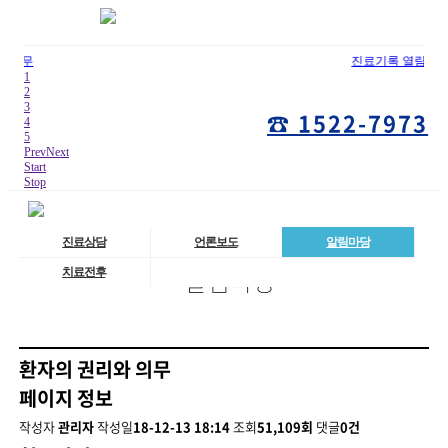
진료기록 열람 및 사본발급 ..
1
2
3
☎ 1522-7973
4
5
Prev
Next
Start
Stop
진료상담
언론보도
알림마당
알림마당
치료전후
환자의 권리와 의무
페이지 정보
작성자
관리자
작성일
18-12-13 18:14
조회
51,109회
댓글
0건