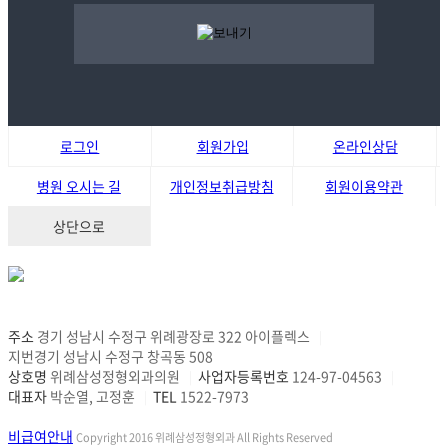
로그인
회원가입
온라인상담
병원 오시는 길
개인정보취급방침
회원이용약관
상단으로
주소
경기 성남시 수정구 위례광장로 322 아이플렉스
|
지번경기 성남시 수정구 창곡동 508
상호명
위례삼성정형외과의원
사업자등록번호
124-97-04563
|
|
대표자
박순열, 고정훈
TEL
1522-7973
|
비급여안내
Copyright 2016 위례삼성정형외과 All Rights Reserved