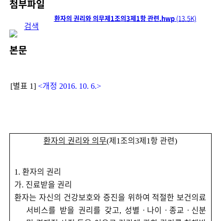
첨부파일
[별표 1] 환자의 권리와 의무제1조의3제1항 관련.hwp
(13.5K)
검색
본문
별표
개정
[
1]
<
2016. 10. 6.>
환자의 권리와 의무
제
조의
제
항 관련
(
1
3
1
)
환자의 권리
1.
가
진료받을 권리
.
환자는 자신의 건강보호와 증진을 위하여 적절한 보건의료
서비스를 받을 권리를 갖고
성별
ㆍ
나이
ㆍ
종교
ㆍ
신분
,