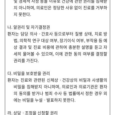
및 경제적 사정 등을 이유로 건강에 관한 권리를 침해받
지 아니하며
의료인은 정당한 사유 없이 진료를 거부하
,
지 못한다
.
나
알권리 및 자기결정권
.
환자는 담당 의사
ㆍ
간호사 등으로부터 질병 상태
치료 방
,
법
의학적 연구 대상 여부
장기이식 여부
부작용 등 예
,
,
,
상 결과 및 진료 비용에 관하여 충분한 설명을 듣고 자
세히 물어볼 수 있으며
이에 관한 동의 여부를 결정할
,
권리를 가진다
.
다
비밀을 보호받을 권리
.
환자는 진료와 관련된 신체상
ㆍ
건강상의 비밀과 사생활의
비밀을 침해받지 아니하며
의료인과 의료기관은 환자
,
의 동의를 받거나 범죄 수사 등 법률에서 정한 경우 외
에는 비밀을 누설
ㆍ
발표하지 못한다
.
라
상담
ㆍ
조정을 신청할 권리
.