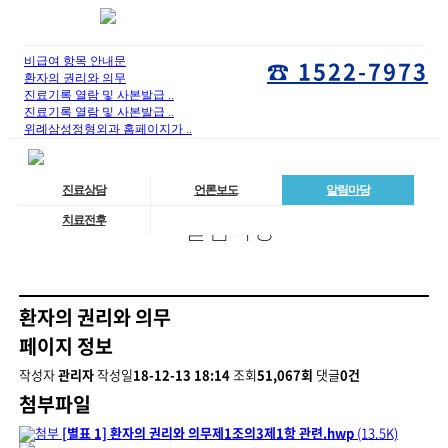
비급여 항목 안내문
☎ 1522-7973
환자의 권리와 의무
진료기록 열람 및 사본발급 ..
진료기록 열람 및 사본발급 ..
위례삼성정형외과 홈페이지가 ..
진료상담
언론보도
알림마당
알림마당
치료전후
환자의 권리와 의무
페이지 정보
작성자
관리자
작성일
18-12-13 18:14
조회
51,067회
댓글
0건
첨부파일
[별표 1] 환자의 권리와 의무제1조의3제1항 관련.hwp
(13.5K)