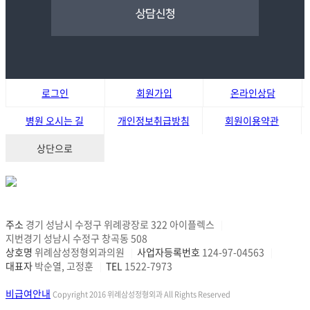
로그인
회원가입
온라인상담
병원 오시는 길
개인정보취급방침
회원이용약관
상단으로
주소
경기 성남시 수정구 위례광장로 322 아이플렉스
|
지번경기 성남시 수정구 창곡동 508
상호명
위례삼성정형외과의원
사업자등록번호
124-97-04563
|
|
대표자
박순열, 고정훈
TEL
1522-7973
|
비급여안내
Copyright 2016 위례삼성정형외과 All Rights Reserved