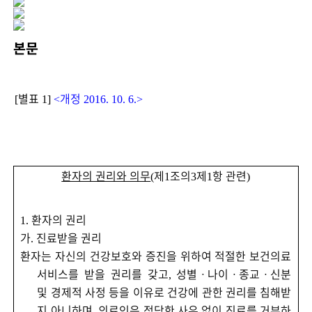
본문
별표
개정
[
1]
<
2016. 10. 6.>
환자의 권리와 의무
제
조의
제
항 관련
(
1
3
1
)
환자의 권리
1.
가
진료받을 권리
.
환자는 자신의 건강보호와 증진을 위하여 적절한 보건의료
서비스를 받을 권리를 갖고
성별
ㆍ
나이
ㆍ
종교
ㆍ
신분
,
및 경제적 사정 등을 이유로 건강에 관한 권리를 침해받
지 아니하며
의료인은 정당한 사유 없이 진료를 거부하
,