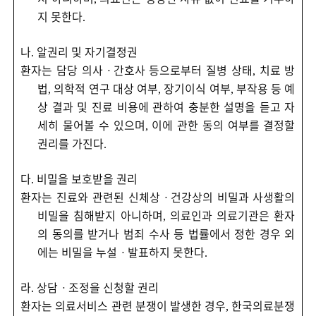
지 못한다
.
나
알권리 및 자기결정권
.
환자는 담당 의사
ㆍ
간호사 등으로부터 질병 상태
치료 방
,
법
의학적 연구 대상 여부
장기이식 여부
부작용 등 예
,
,
,
상 결과 및 진료 비용에 관하여 충분한 설명을 듣고 자
세히 물어볼 수 있으며
이에 관한 동의 여부를 결정할
,
권리를 가진다
.
다
비밀을 보호받을 권리
.
환자는 진료와 관련된 신체상
ㆍ
건강상의 비밀과 사생활의
비밀을 침해받지 아니하며
의료인과 의료기관은 환자
,
의 동의를 받거나 범죄 수사 등 법률에서 정한 경우 외
에는 비밀을 누설
ㆍ
발표하지 못한다
.
라
상담
ㆍ
조정을 신청할 권리
.
환자는 의료서비스 관련 분쟁이 발생한 경우
한국의료분쟁
,