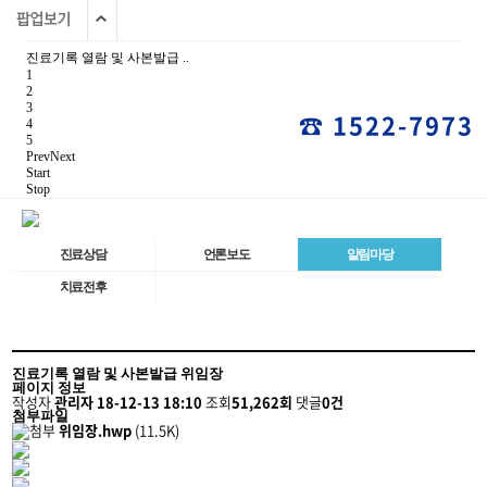
진료기록 열람 및 사본발급 ..
1
2
3
☎ 1522-7973
4
5
Prev
Next
Start
Stop
진료상담
언론보도
알림마당
알림마당
치료전후
진료기록 열람 및 사본발급 위임장
페이지 정보
작성자
관리자
18-12-13 18:10
조회
51,262회
댓글
0건
첨부파일
위임장.hwp
(11.5K)