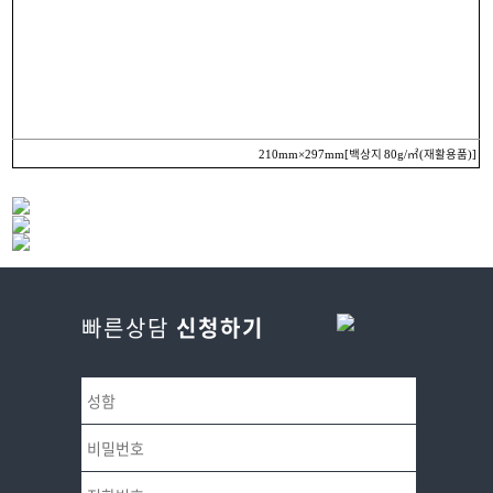
백상지
㎡
재활용품
210mm×297mm[
80g/
(
)]
빠른상담
신청하기