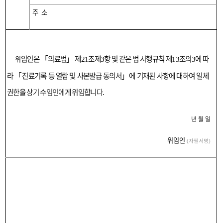
주소
임인
은
「
의료법
」
제
조제
항 및 같은 법 시행규칙 제
조의
에 따
위
21
3
13
3
라
「
진료기록 등 열람 및 사본발급 동의서
」
에 기재된 사항
에 대하여 일체
권한을 상기 수임인에게 위임합니다
.
년 월 일
위임인
자필서명
(
)