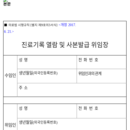
본문
개정
■
의료법 시행규칙
별지 제
호의
서식
<
2017.
[
9
3
]
6. 21.>
진료기록 열람 및 사본발급 위임장
성명
전화번호
생년월일
외국인등록번호
위임인과의 관계
(
)
수임인
주소
성명
전화번호
생년월일
외국인등록번호
(
)
위임인