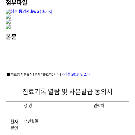
첨부파일
동의서.hwp
(16.0K)
본문
개정
■
의료법 시행규칙
별지 제
호의
서식
<
2018. 9. 27.>
[
9
2
]
진료기록 열람 및 사본발급 동의서
성 명
연락처
환자
생년월일
본인