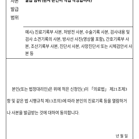
사본
(
)
발급
범위
예시
진료기록부 사본
처방전 사본
수술기록 사본
검사내용 및
)
,
,
,
검사 소견기록의 사본
방사선 사진
영상물 포함
간호기록부 사
,
(
),
본
조산기록부 사본
진단서 사본
사망진단서 또는 시체검안서 사
,
,
,
본 등
본인
또는 법정대리인
은 위에 적은 신청인
이
「
의료법
」
제
조제
(
)
( )
21
3
항 및 같은 법 시행규칙 제
조의
에 따라 본인의 진료기록 등을 열람하거
13
3
나 사본을 발급받는 것에 대하여 동의합니다
.
년 월 일