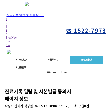
진료기록 열람 및 사본발급 ..
1
2
3
☎ 1522-7973
4
5
Prev
Next
Start
Stop
진료상담
언론보도
알림마당
알림마당
치료전후
진료기록 열람 및 사본발급 동의서
페이지 정보
작성자
관리자
작성일
18-12-13 18:08
조회
52,006회
댓글
0건