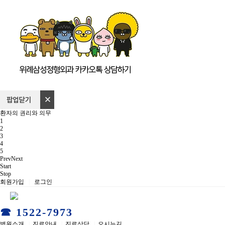
환자의 권리와 의무
1
2
3
4
5
Prev
Next
Start
Stop
회원가입
|
로그인
☎ 1522-7973
병원소개
|
진료안내
|
진료상담
|
오시는길